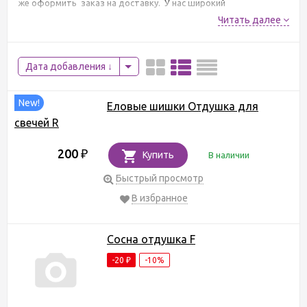
же оформить заказ на доставку. У нас широкий
подбор товаров категории хвойные ароматы. В наличии 4
Читать далее
товаров "отдушки для мыла и косметики", по цене от 180 руб..
Дата добавления
New!
Еловые шишки Отдушка для
свечей R
200
₽
Купить
В наличии
Быстрый просмотр
В избранное
Сосна отдушка F
-20
-10%
₽