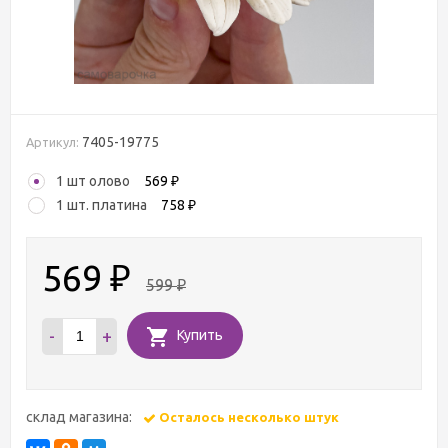
7405-19775
Артикул:
1 шт олово
569
₽
1 шт. платина
758
₽
569
₽
599
₽
-
+
Купить
склад магазина:
Осталось несколько штук