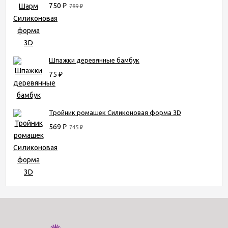
750
₽
789
₽
Шпажки деревянные бамбук
75
₽
Тройник ромашек Силиконовая форма 3D
569
₽
745
₽