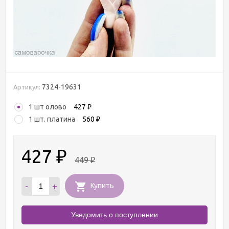
7324-19631
Артикул:
1 шт олово
427
₽
1 шт. платина
560
₽
427
₽
449
₽
-
+
Купить
Уведомить о поступлении