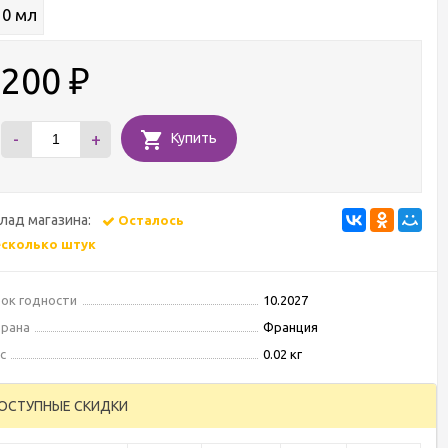
10 мл
200
₽
-
+
Купить
лад магазина:
Осталось
есколько штук
ок годности
10.2027
рана
Франция
с
0.02 кг
ОСТУПНЫЕ СКИДКИ