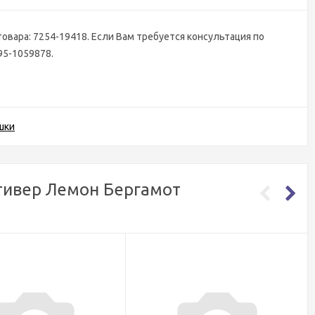
товара: 7254-19418. Если Вам требуется консультация по
95-1059878.
шки
етивер Лемон Бергамот