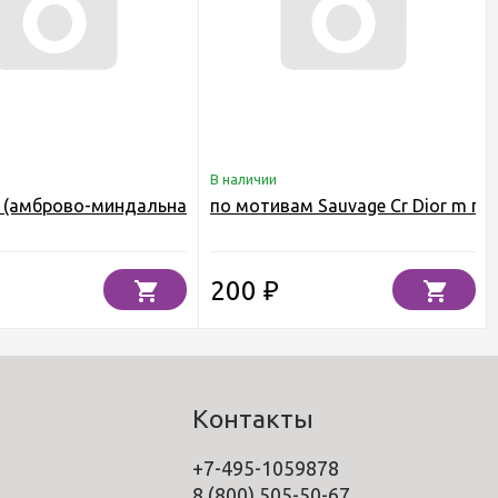
В наличии
ка F
(амброво-миндальная) отдушка для свечей F
по мотивам Sauvage Cr Dior m п
200
₽
Контакты
+7-495-1059878
8 (800) 505-50-67