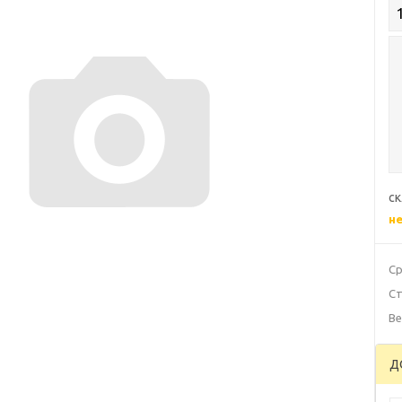
ск
н
Ср
Ст
Ве
Д