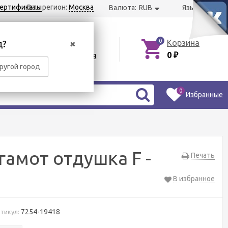
ертификаты
Ваш регион:
Москва
Валюта:
RUB
Язык:
US
RU
0
Корзина
д?
Вход
✖
0
Регистрация
₽
ругой город
0
Избранные
гамот отдушка F -
Печать
В избранное
7254-19418
тикул: