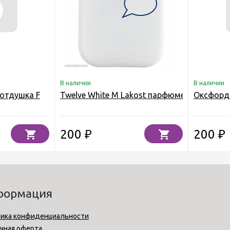
В наличии
В наличии
 отдушка F
Twelve White M Lakost парфюмерная отдуш
Оксфорд 
200
200
₽
₽
формация
ика конфиденциальности
чная оферта